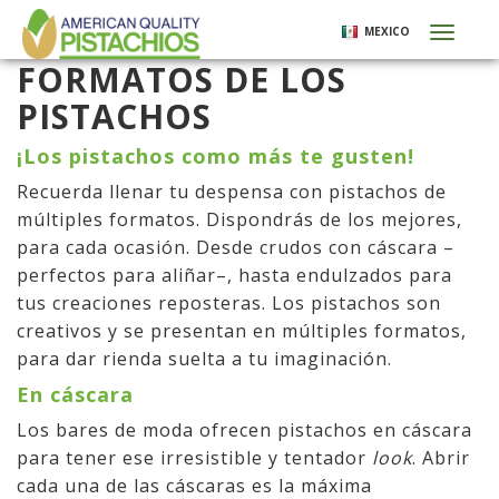
Pasar
MEXICO
Toggl
al
naviga
contenido
FORMATOS DE LOS
principal
PISTACHOS
¡Los pistachos como más te gusten!
Recuerda llenar tu despensa con pistachos de
múltiples formatos. Dispondrás de los mejores,
para cada ocasión. Desde crudos con cáscara –
perfectos para aliñar–, hasta endulzados para
tus creaciones reposteras. Los pistachos son
creativos y se presentan en múltiples formatos,
para dar rienda suelta a tu imaginación.
En cáscara
Los bares de moda ofrecen pistachos en cáscara
para tener ese irresistible y tentador
look
. Abrir
cada una de las cáscaras es la máxima