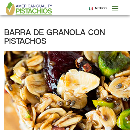
Pasar
MEXICO
Toggl
al
naviga
contenido
principal
BARRA DE GRANOLA CON
PISTACHOS