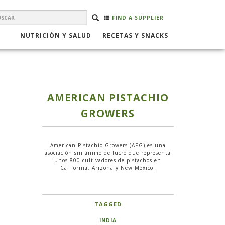
EARCH
Buscar
BUSCAR
FIND A SUPPLIER
ORM
NUTRICIÓN Y SALUD
RECETAS Y SNACKS
AMERICAN PISTACHIO
GROWERS
American Pistachio Growers (APG) es una
asociación sin ánimo de lucro que representa
unos 800 cultivadores de pistachos en
California, Arizona y New México.
TAGGED
INDIA