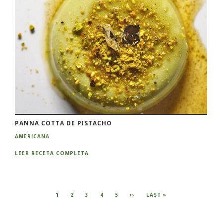
PANNA COTTA DE PISTACHO
AMERICANA
LEER RECETA COMPLETA
Paginación
PÁGINA
1
PÁGINA
2
PÁGINA
3
PÁGINA
4
PÁGINA
5
SIGUIENTE
››
ÚLTIMA
LAST »
ACTUAL
PÁGINA
PÁGINA